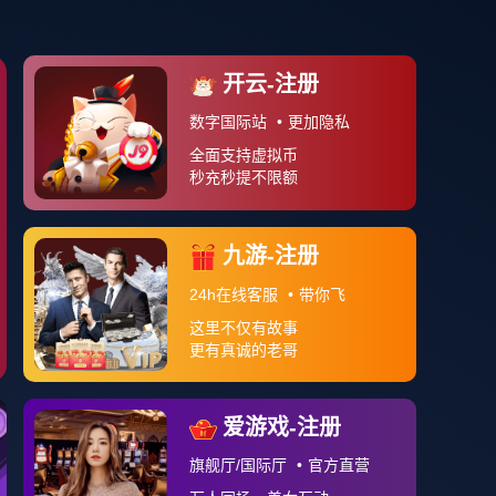
搜索
排行榜
热门文章
最多评论
随机文章
开云体育下载-埃及代表队在篮球比赛中获得胜利
开云体育官网-包含中国女足再夺冠！实力无人能敌的词条
开云体育官网-英格兰名将集体亮相，赛场上掀起热潮的简单介绍
开云体育在线-阿森纳主场逆转对手，实现胜利
开云体育平台APP-阿森纳主场憾平埃弗顿，无缘全取三分
开云平台-利物浦逆袭击败曼城，赢得关键胜利
开云体育app-关于国内外球员助攻得分，球队完美配合的信息
开云官方app入口-包含赛前专访：国际迈阿密主帅谈世俱杯目标的词条