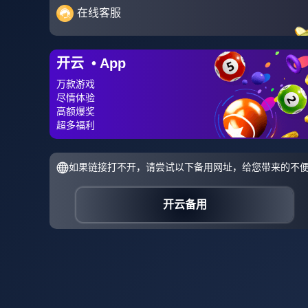
北京时间9月13日晚，新赛季英超第一轮，热刺对
这边多尔蒂霍伊别尔首发埃弗顿则派出了阿兰杜库