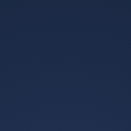
是国内赛事的常胜将军，共获得26次西甲冠军31次国王杯13
次西班牙超级杯3次伊娃杯和2次西班牙联赛杯2 皇家；现代
足球靠便是资本的市场竞争，有这般多的资本，英超的竞争
力不过是特别猛烈了，冠军的伏笔也是最高的从欧超公开赛
的建立就可以看得出英超的强悍，西甲仅有皇马巴萨和马德
里竞技三支球队，而英超有六支球队，这就能够看发生在英
超的强悍，并且欧洲冠军杯的总决赛也是在两只英超球队中
间进行的，这也不；20222023西甲积分榜排名前三的有巴塞
罗那皇家马德里和马德里竞技英超积分榜排名前三的有阿森
纳曼城和纽卡斯尔1巴塞罗那巴塞罗那足球俱乐部，是一家位
于西班牙巴塞罗那市的足球俱乐部在西班牙国内共赢得26次
西甲联赛冠军31次国王杯13座西班牙超级杯3座伊娃杯和2座
西班牙联赛杯2皇家。