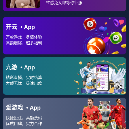
西，期间帮助球队夺得了2012年欧洲冠军联赛冠军之后，他
以租借的形式加盟了AC米兰2014年12月，托雷斯。