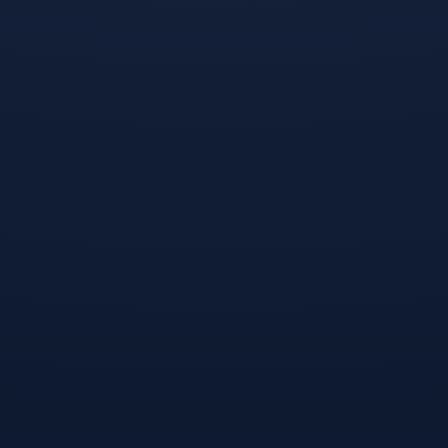
当阿尔卡拉斯用横扫解构年终总决
袭，当二队不再甘当配角，勒克莱
赛的众生喧哗
尔用脊梁扛起一支车队的尊严
开云体育下载-绝杀之夜，鲁德以
开云体育入口-节奏之王，布罗佐
火烫之心，书写年终唯一的王冠
维奇如何用慢征服2026世界杯揭
幕战
开云平台-2026世界杯C组生死
开云体育中国-莱万独木难支，枫
局，铁骑破韩，法兰西快刀斩乱麻
叶军团碾压东欧铁骑，2026世界
—当伊朗的钢铁防线撞上格列兹曼
杯黑马之战的唯一答案
的闪电反击