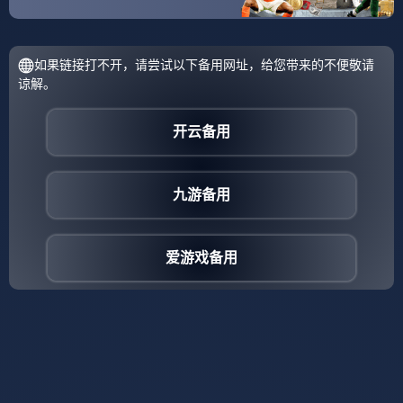
马德里竞技足球俱乐部Club Atlético de Madrid 成立于1903年
4月28日，位于西班牙首都马德里现任主席是塞雷佐Enrique
Cerezo，而现任主教练是哈维尔·阿吉雷Javier Aguirre Onan
dia球队的主场是卡尔德隆球场Estadio Vicente Calderón，该
球场于1966年落成，能容纳57，000名观众俱；20222023赛
季西甲积分榜前三名依次是巴塞罗那皇家马德里和马德里竞
技在英超积分榜上，阿森纳曼城和纽卡斯尔联队占据前三的
位置1 巴塞罗那巴塞罗那足球俱乐部位于西班牙巴塞罗那市，