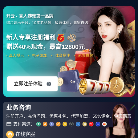
首页
战术解读
正文
开云体育入口-关于马德里竞技主场告捷，英超冠军形
势明朗的信息
开云体育
阅读：535
2025-06-03 03:05:09
冤家球队 多特蒙德沙尔克04 其实球队的关系都是表面现象，
博彩公司掌握的才是最真实，有时候就是利用我们的这种心
理来做局，我曾经被坑过多次了而有的时候又真的按照你的
思维来操盘所以很难找到他的规律只有我们自己多掌握盘口
和赔率的变化，再加上形势的分析，才能真正揣摩到庄家的
心理；巴萨共获得过26次西班牙联赛冠军31次国王杯冠军和1
3次西班牙超级杯冠军2马德里竞技足球俱乐部 马德里竞技足
球俱乐部是一家位于西班牙马德里的足球俱乐部，成立于190
3年4月26日，主场为西维塔斯大都会球场，现参加西班牙足
球甲级联赛马德里竞技曾夺得11次西甲联赛冠军3次欧冠亚军