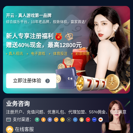
首页
体坛热点
正文
开云体育平台APP-独行侠队赛季出征，史密斯缔造爆
发奇迹
开云体育
阅读：351
2025-11-13 05:10:40
昨天华人瞰世界报道的那位涉嫌枪杀前男友的中国富家
女Tiffany Li，
由于高到令人叹为观止的过亿保释金而引爆围观。
目前有消息称，
在砸了折5亿RMB的天价保释金后，
Tiffany真的被保！释！出！狱！了！