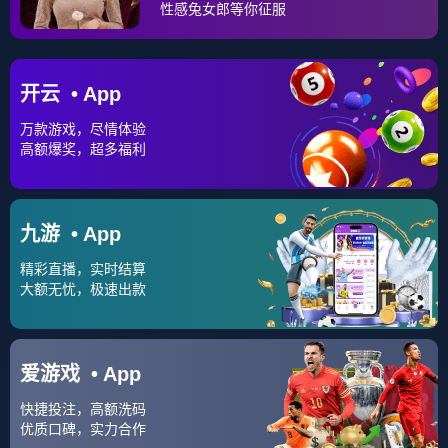
虽然报道中称，这笔天价保释金里，有家人动员亲朋一
通出资集资，然而小编还是不禁要感叹：有钱人身边果然都
是有钱人啊！
不过就不知道和Tiffany一起被指控的她的男友Kaveh Bay
at和Olivier Adella，现在怎么样了。
目前有媒体爆料称，这位富家女Tiffany的妈妈是中国建
筑业巨头。在北京注册了多间地产公司，为人非常低调。