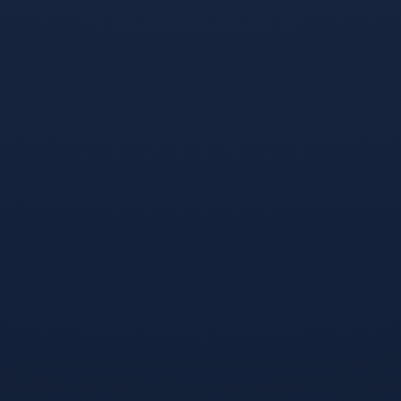
现,人活着,钱没了…
三观尽毁!澳洲烟草大亨与妻子+女友四人夜夜笙歌!妻子:
这有啥,他娶的可是我!
跟普京拍拖?!她心机无限,浪力四射,作无穷尽!从草根到世
界顶级上流圈,只有看不到的尽头,没有撩不到的男人!
这个中国元素刷爆美剧,卷起时尚风,连奥巴马都粉它,原型
竟然是世界第七大奇迹…
澳移民部长餐厅就餐,跟女同性恋怼上了,场面很尴尬……
回复以下关键词收看更多实用信息
移民| 商业移民 | 签证| 入境| 入籍 | 生活 | 工作| 悉尼| 墨尔本|
布里斯本 | 大堡礁| 堪培拉 | 北领地 | 南澳 | 西澳 | 神奇动物 |
潜水| 浪漫 | 游轮 | 国家公园 | 高尔夫 | 入境卡 | 驾照 | 交通 | 交