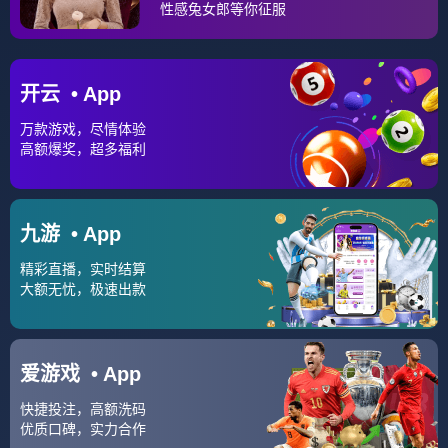
线，登贝莱在右路拿到球，他没有选择内切与对手缠斗，而
是用一次堪称教科书级别的外线超车，将保加利亚左后卫甩
在身后，面对出击的门将，他冷静地推射远角——皮球击中
门柱内侧弹入网窝，1-0。
这是一个典型的“冰岛式进球”：用极致的防守耐心消耗对手，