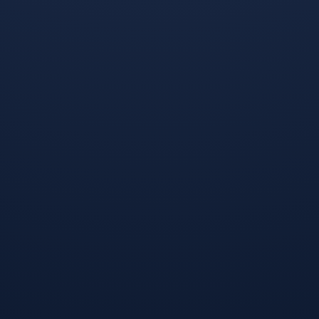
开云体育-逆转之夜，铁血之魂，
开云官方app入口-雷霆万钧，唯
江苏队绝地反击书写CBA新传奇，
晋独行，山西队鏖战之夜，周琦以
戈贝尔纪录之夜见证历史
纪录为山西篮球立碑
开云下载-一瞬定乾坤，2026世界
开云体育官方网站-绿衫军以铁血
杯D组，哈兰德与替补奇兵书写乌
铸就唯一，西亚卡姆用华丽定义孤
兹别克斯坦vs芬兰的唯一剧本
绝
开云体育中国-绝境中的橙色奇
开云体育官方网站-亚平宁的逆
迹，范戴克领衔，越南逆转葡萄牙
火，当蓝衣军团在2026揭幕战点
书写2026世界杯最燃生死战
燃足球的永恒悖论
发表评论