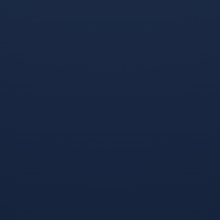
转，更因为它重新定义了“归化球员”与“国家队忠诚”之间的边
界，莫德里奇没有背叛克罗地亚，而是选择用另一种方式延
续自己的足球生命，他用一场完美的表演，帮助越南足球完
成了一次精神与实力上的跃升，这是世界杯历史上第一次有
归化球员以绝对核心身份带领一支排名百名之外的球队,击败
传统强队。
在2026年的那个夜晚，在多哈的星空下，越南不再是一个足
球版图上的小国，他们用一场大胜,向世界发出了亚洲足球最
强有力的宣言。
而莫德里奇，用一场唯一性的比赛,将自己的名字再次刻在世
界杯的历史深处。
1.本站遵循行业规范，任何转载的稿件都会明确标注作者和来源；2.