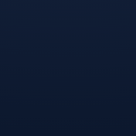
比亚的意志碾过曼联的红色堡垒，
交响，2026世界杯关键战，加拿
哈弗茨用一记弧线定义永恒
大大胜尼日利亚，维尼修斯主宰强
硬对抗
开云APP-绝杀之夜，2026世界杯
开云体育平台APP-铁壁中场与孤
C组，美国如何用全场压制完成对
胆英雄，2026世界杯E组焦点战，
比利时的致命一击，C罗封神
越南如何用秩序摧毁智利天赋
开云APP-孤注一掷的闪电，加纳
开云APP-恒河风暴，2026世界杯
冷血反击战，萨卡一剑封喉定乾坤
D组生死战，印度用闪电反击击碎
高卢雄鸡
发表评论