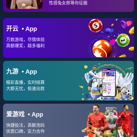
中场组织松散，前锋拿不住球，后防线在高压下失误连连，
更致命的是，经验——这支平均年龄不到25岁的球队，在场
上的决策力严重不足，眼看比赛即将走向崩盘，陈文山做出
了一个大胆的决定：将队长袖标摘下，交给了一个在场边已
经热身了20分钟的人——卢卡·莫德里奇。
莫德里奇：从传奇到越南魂
莫德里奇加入越南国家队的原因，不为人知的背后是国际足
联的一次新规，2025年，国际足联针对归化政策进行了重大
调整，允许具有“特殊足球文化交流贡献”的球员，在代表原籍
国出场次数不超过50场后，可代表入籍国出战世界杯，莫德
里奇在2024年的一次慈善赛上结识了越南足协主席，听闻越
南足球的困境，他主动提议：“我愿意帮助这个国家，用我的