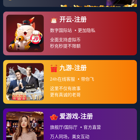
大戏。
故事的开端：一场看似不可能的
对抗
赛前，几乎没有多少人看好越南，他们确实凭借神奇的亚洲
区预选赛表现杀入世界杯正赛，又在小组抽签中与智利、荷
兰和喀麦隆同处E组，但智利队，这支南美老牌劲旅，拥有巴
尔加斯、桑切斯等经验丰富的前锋，更有顽强的团队纪律与
世界杯底蕴，比赛开始不到20分钟，智利便凭借一次精妙的
边路进攻，由巴尔加斯头槌破门，1比0领先，随后，智利队
在一次角球混战中再度得手，2比0，看起来，越南队的首场
世界杯表演,即将成为一场令人心碎的惨败。
越南队的主教练陈文山紧锁眉头，他的球队有速度、有拼
劲，但面对智利的身体对抗与战术纪律，总差那么一口气，