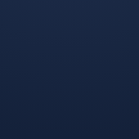
相关文章
开云平台-碾压与带队，体育叙事
开云体育下载-蓝衣军团的华美独
中的唯一性迷思
奏，当亚平宁的战术齿轮碾过星条
旗，格列兹曼在纽约之夜封神
开云体育平台APP-命运逆转，B费
开云体育官方网站-命运之夜，替
导演压哨绝杀，瑞士铁骑踏碎高卢
补奇兵点燃奇迹，哥斯达黎加狂胜
雄鸡的2026世界杯宿命之战
法国，孙兴慜率队突围死亡之组