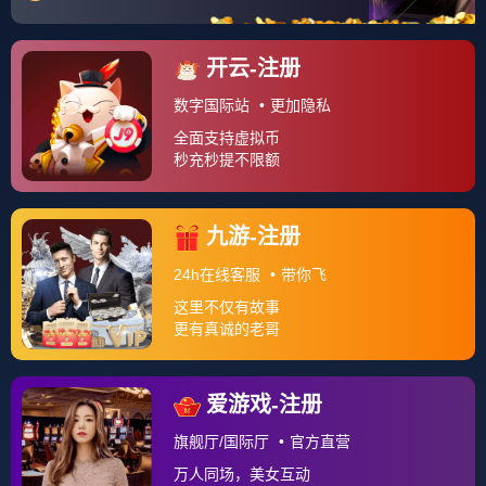
直道极速的哲学不同，哈斯的升级聚焦于中慢速弯角的综合
抓地力与轮胎管理，比赛数据揭示了这场“横扫”的残酷性：在
核心计时段，哈斯赛车平均每圈快0.4秒以上，且长距离节奏
极其稳定，威廉姆斯的赛车在弯中显得挣扎，如同被无形绳
索束缚，这并非运气，而是一次基于精准数据分析的“技术奇
袭”，哈斯用更智慧的方案，击中了威廉姆斯的战术命门。